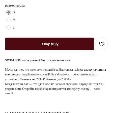
размер верха
S
M
L
В корзину
SWIM BOX — секретный бокс с купальниками.
Мечта для тех, кто ждёт лето круглый год Внутри вы найдёте
два купальника
и
аксессуар
, подобранные в духе Polina Manafova — женственно, ярко и
утончённо.
Стоимость:
7999 ₽
Выгода:
до 20000 ₽.
Каждый
swim box
— это вдохновение новыми образами, ощущение отдыха и
уверенности. Откройте коробочку и отправьтесь навстречу солнцу — даже
зимой.