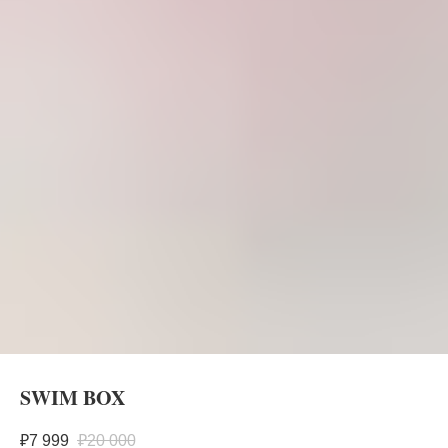
SWIM BOX
₽
7 999
₽
20 000