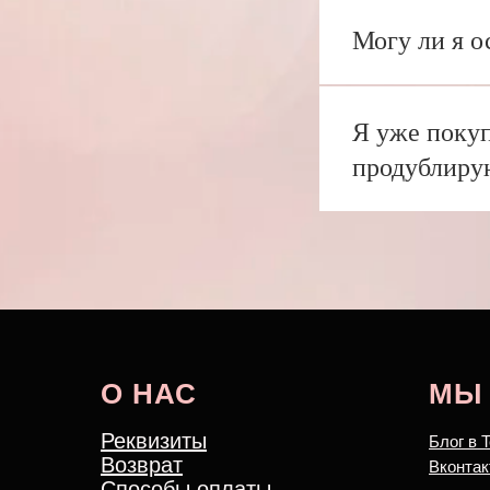
Могу ли я о
Я уже покуп
продублиру
О НАС
МЫ 
Реквизиты
Блог в 
Возврат
Вконтак
Способы оплаты