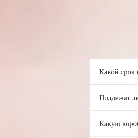
Какой срок 
Подлежат ли
Какую коро