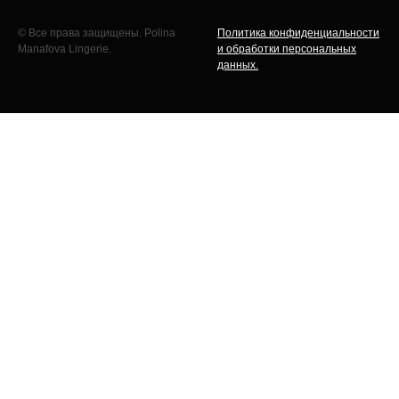
© Все права защищены. Polina
Политика конфиденциальности
Manafova Lingerie.
и обработки персональных
данных.