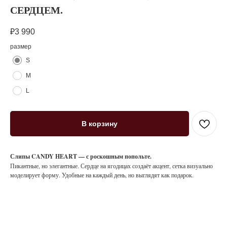
СЕРДЦЕМ.
₽
3 990
размер
S
M
L
В корзину
Слипы CANDY HEART — с роскошным попольте.
Пикантные, но элегантные. Сердце на ягодицах создаёт акцент, сетка визуально
моделирует форму. Удобные на каждый день, но выглядят как подарок.
Соблазн без лишних слов.