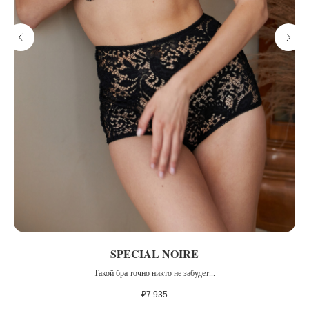
SPECIAL NOIRE
Б
Такой бра точно никто не забудет...
₽
7 935