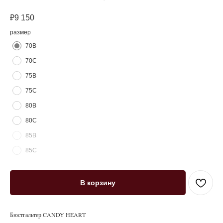
₽
9 150
размер
70B
70C
75B
75C
80B
80C
85B
85C
В корзину
Бюстгальтер CANDY HEART